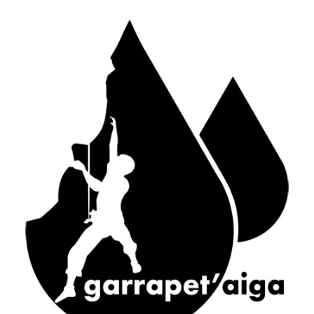
ACTUS
S
J
Canyon Sierra de Guara (Espagne) : le
P
Balcés
20 juillet 2014 - 18 h 44 min
d
d
Premiers canyons de la saison 2014 :
d
Canceigt et Bious
3
23 mai 2014 - 20 h 35 min
S
Canyon du Canceigt – Pyrénées-
Atlantiques
15 septembre 2013 - 19 h 18 min