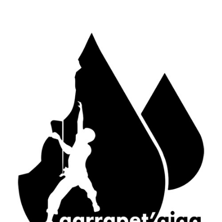
ACTUS
S
J
Canyon Sierra de Guara (Espagne) : le
P
Balcés
20 juillet 2014 - 18 h 44 min
d
d
Premiers canyons de la saison 2014 :
d
Canceigt et Bious
3
23 mai 2014 - 20 h 35 min
S
Canyon du Canceigt – Pyrénées-
Atlantiques
15 septembre 2013 - 19 h 18 min