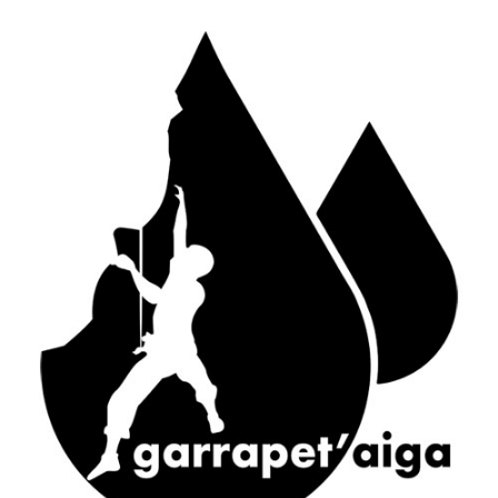
ACTUS
S
J
Canyon Sierra de Guara (Espagne) : le
P
Balcés
20 juillet 2014 - 18 h 44 min
d
d
Premiers canyons de la saison 2014 :
d
Canceigt et Bious
3
23 mai 2014 - 20 h 35 min
S
Canyon du Canceigt – Pyrénées-
Atlantiques
15 septembre 2013 - 19 h 18 min