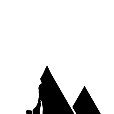
/
anyoning
par
Michel
t une vidéo de la descente du canyon du
d’Ossau.
pagnés par Etienne et Johan. 10 minutes de descente à
et c’est parti pour deux heures de pur plaisir dans un
alisée lors de la sortie (Nikon D5100) :