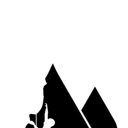
/
Canyoning
,
Vidéo
par
Michel
e situe en vallée d’Ossau où nous sommes basés mais
leurs et même en Espagne.
éroule ce canyon?
ès du Lac de Bious-Artigue et l’arrivée à Gabas. Temps
 2 heures. Cette année, la neige abondante et un
ement pluvieux ont fait monter le niveau de l’eau ce
bénéficier de 3 ou 4 sauts supplémentaires.
 sortie que nous avons faite avec un groupe de quatre.
s en
sortie escalade
avec eux . Une journée bien remplie
sympa!