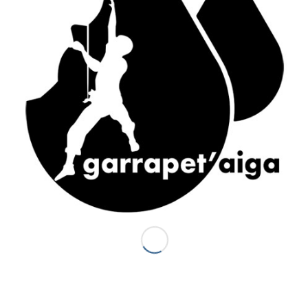
ACCÈS RAPIDE
Accueil
Canyons vallée d’Ossau
Demi-journée Aisida
1/2 journée canyoning Garrapet
Journée Val d’Ossau
La sportive combinado
Gorges du Bitet Expert
Journée canyon Biost + resto
Canyons Espagne
Al otro lodo en Espagne
Al otro lado Expert
Escalade
La demi journée Escalade
La journée Escalade
Grandes voies d’Escalade