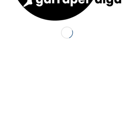
ACTUS
S
J
Canyon Sierra de Guara (Espagne) : le
P
Balcés
20 juillet 2014 - 18 h 44 min
d
d
Premiers canyons de la saison 2014 :
d
Canceigt et Bious
3
23 mai 2014 - 20 h 35 min
S
Canyon du Canceigt – Pyrénées-
Atlantiques
15 septembre 2013 - 19 h 18 min