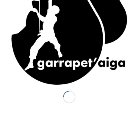
ACCÈS RAPIDE
Accueil
Canyons vallée d’Ossau
Demi-journée Aisida
1/2 journée canyoning Garrapet
Journée Val d’Ossau
La sportive combinado
Gorges du Bitet Expert
Journée canyon Biost + resto
Canyons Espagne
Al otro lodo en Espagne
Al otro lado Expert
Escalade
La demi journée Escalade
La journée Escalade
Grandes voies d’Escalade
Journée combinado
Stage escalade
Via ferrata / Via cordata