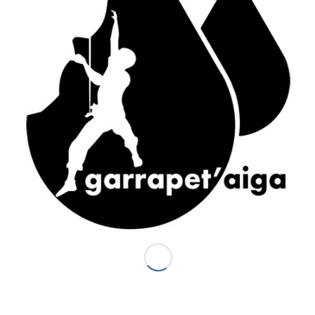
ACCÈS RAPIDE
Accueil
Canyons vallée d’Ossau
Demi-journée Aisida
1/2 journée canyoning Garrapet
Journée Val d’Ossau
La sportive combinado
Gorges du Bitet Expert
Journée canyon Biost + resto
Canyons Espagne
Al otro lodo en Espagne
Al otro lado Expert
Escalade
La demi journée Escalade