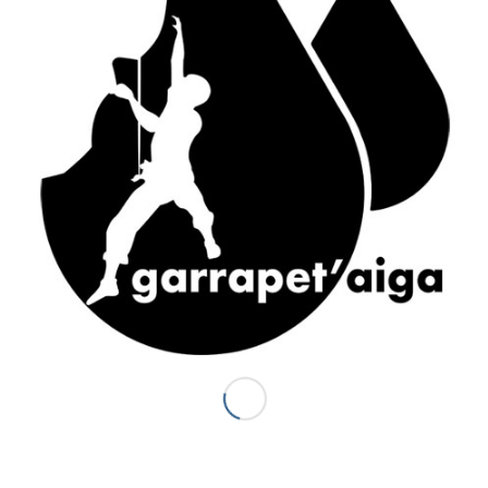
ACCÈS RAPIDE
Accueil
Canyons vallée d’Ossau
Demi-journée Aisida
1/2 journée canyoning Garrapet
Journée Val d’Ossau
La sportive combinado
Gorges du Bitet Expert
Journée canyon Biost + resto
Canyons Espagne
Al otro lodo en Espagne
Al otro lado Expert
Escalade
La demi journée Escalade