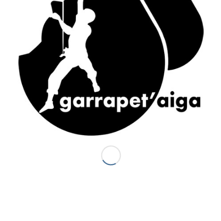
ACCÈS RAPIDE
Accueil
Canyons vallée d’Ossau
Demi-journée Aisida
1/2 journée canyoning Garrapet
Journée Val d’Ossau
La sportive combinado
Gorges du Bitet Expert
Journée canyon Biost + resto
Canyons Espagne
Al otro lodo en Espagne
Al otro lado Expert
Escalade
La demi journée Escalade
La journée Escalade
Grandes voies d’Escalade
Journée combinado
Stage escalade
Via ferrata / Via cordata