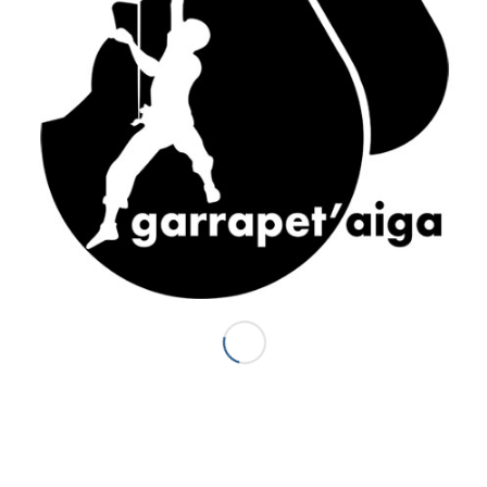
ACCÈS RAPIDE
Accueil
Canyons vallée d’Ossau
Demi-journée Aisida
1/2 journée canyoning Garrapet
Journée Val d’Ossau
La sportive combinado
Gorges du Bitet Expert
Journée canyon Biost + resto
Canyons Espagne
Al otro lodo en Espagne
Al otro lado Expert
Escalade
La demi journée Escalade
La journée Escalade
Grandes voies d’Escalade
Journée combinado
Stage escalade
Via ferrata / Via cordata