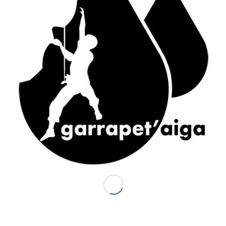
ACCÈS RAPIDE
Accueil
Canyons vallée d’Ossau
Demi-journée Aisida
1/2 journée canyoning Garrapet
Journée Val d’Ossau
La sportive combinado
Gorges du Bitet Expert
Journée canyon Biost + resto
Canyons Espagne
Al otro lodo en Espagne
Al otro lado Expert
Escalade
La demi journée Escalade