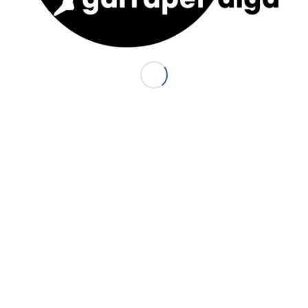
ACTUS
S
J
Canyon Sierra de Guara (Espagne) : le
P
Balcés
20 juillet 2014 - 18 h 44 min
d
d
Premiers canyons de la saison 2014 :
d
Canceigt et Bious
3
23 mai 2014 - 20 h 35 min
S
Canyon du Canceigt – Pyrénées-
Atlantiques
15 septembre 2013 - 19 h 18 min