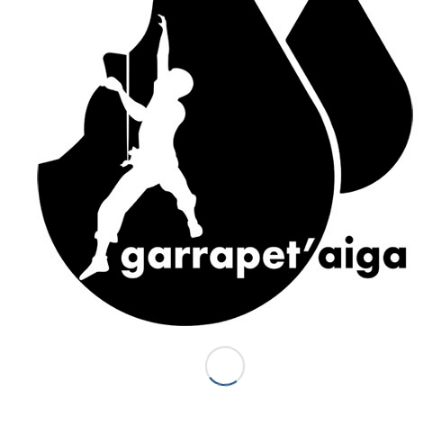
ACCÈS RAPIDE
Accueil
Canyons vallée d’Ossau
Demi-journée Aisida
1/2 journée canyoning Garrapet
Journée Val d’Ossau
La sportive combinado
Gorges du Bitet Expert
Journée canyon Biost + resto
Canyons Espagne
Al otro lodo en Espagne
Al otro lado Expert
Escalade
La demi journée Escalade