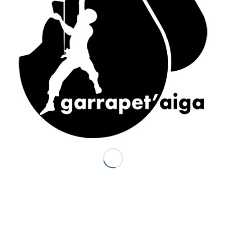
ACCÈS RAPIDE
Accueil
Canyons vallée d’Ossau
Demi-journée Aisida
1/2 journée canyoning Garrapet
Journée Val d’Ossau
La sportive combinado
Gorges du Bitet Expert
Journée canyon Biost + resto
Canyons Espagne
Al otro lodo en Espagne
Al otro lado Expert
Escalade
La demi journée Escalade
La journée Escalade
Grandes voies d’Escalade
Journée combinado
Stage escalade
Via ferrata / Via cordata