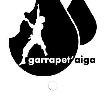
ACCÈS RAPIDE
Accueil
Canyons vallée d’Ossau
Demi-journée Aisida
1/2 journée canyoning Garrapet
Journée Val d’Ossau
La sportive combinado
Gorges du Bitet Expert
Journée canyon Biost + resto
Canyons Espagne
Al otro lodo en Espagne
Al otro lado Expert
Escalade
La demi journée Escalade