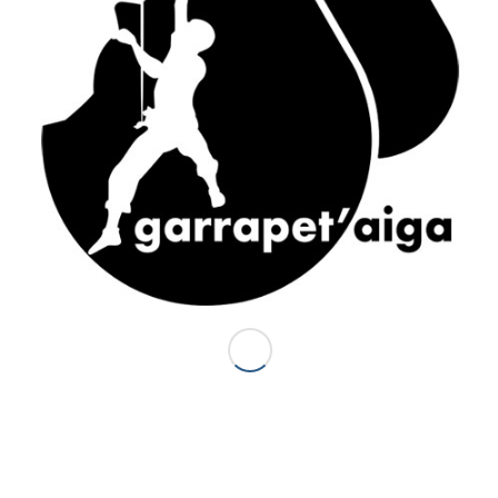
ACCÈS RAPIDE
Accueil
Canyons vallée d’Ossau
Demi-journée Aisida
1/2 journée canyoning Garrapet
Journée Val d’Ossau
La sportive combinado
Gorges du Bitet Expert
Journée canyon Biost + resto
Canyons Espagne
Al otro lodo en Espagne
Al otro lado Expert
Escalade
La demi journée Escalade
La journée Escalade
Grandes voies d’Escalade
Journée combinado
Stage escalade
Via ferrata / Via cordata