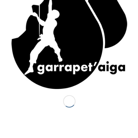
ACCÈS RAPIDE
Accueil
Canyons vallée d’Ossau
Demi-journée Aisida
1/2 journée canyoning Garrapet
Journée Val d’Ossau
La sportive combinado
Gorges du Bitet Expert
Journée canyon Biost + resto
Canyons Espagne
Al otro lodo en Espagne
Al otro lado Expert
Escalade
La demi journée Escalade
La journée Escalade
Grandes voies d’Escalade
Journée combinado
Stage escalade