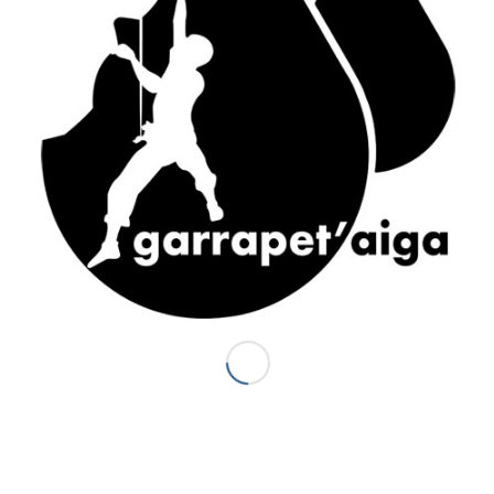
ACCÈS RAPIDE
Accueil
Canyons vallée d’Ossau
Demi-journée Aisida
1/2 journée canyoning Garrapet
Journée Val d’Ossau
La sportive combinado
Gorges du Bitet Expert
Journée canyon Biost + resto
Canyons Espagne
Al otro lodo en Espagne
Al otro lado Expert
Escalade
La demi journée Escalade
La journée Escalade
Grandes voies d’Escalade
Journée combinado
Stage escalade