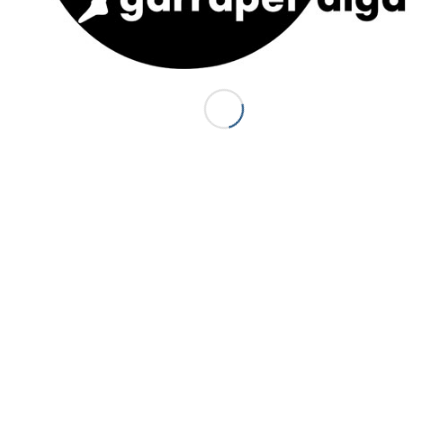
ACTUS
S
J
Canyon Sierra de Guara (Espagne) : le
P
Balcés
20 juillet 2014 - 18 h 44 min
d
d
Premiers canyons de la saison 2014 :
d
Canceigt et Bious
3
23 mai 2014 - 20 h 35 min
S
Canyon du Canceigt – Pyrénées-
Atlantiques
15 septembre 2013 - 19 h 18 min