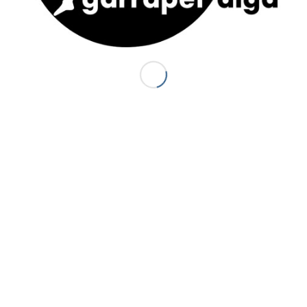
ACTUS
S
J
Canyon Sierra de Guara (Espagne) : le
P
Balcés
20 juillet 2014 - 18 h 44 min
d
d
Premiers canyons de la saison 2014 :
d
Canceigt et Bious
3
23 mai 2014 - 20 h 35 min
S
Canyon du Canceigt – Pyrénées-
Atlantiques
15 septembre 2013 - 19 h 18 min