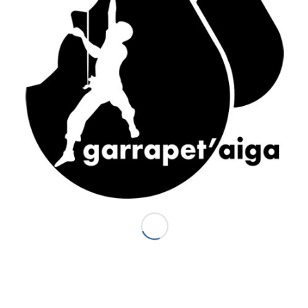
ACCÈS RAPIDE
Accueil
Canyons vallée d’Ossau
Demi-journée Aisida
1/2 journée canyoning Garrapet
Journée Val d’Ossau
La sportive combinado
Gorges du Bitet Expert
Journée canyon Biost + resto
Canyons Espagne
Al otro lodo en Espagne
Al otro lado Expert
Escalade
La demi journée Escalade
La journée Escalade
Grandes voies d’Escalade
Journée combinado
Stage escalade