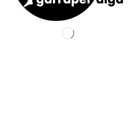
ACTUS
S
J
Canyon Sierra de Guara (Espagne) : le
P
Balcés
20 juillet 2014 - 18 h 44 min
d
d
Premiers canyons de la saison 2014 :
d
Canceigt et Bious
3
23 mai 2014 - 20 h 35 min
S
Canyon du Canceigt – Pyrénées-
Atlantiques
15 septembre 2013 - 19 h 18 min