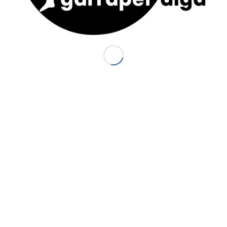
ACTUS
S
J
Canyon Sierra de Guara (Espagne) : le
P
Balcés
20 juillet 2014 - 18 h 44 min
d
d
Premiers canyons de la saison 2014 :
d
Canceigt et Bious
3
23 mai 2014 - 20 h 35 min
S
Canyon du Canceigt – Pyrénées-
Atlantiques
15 septembre 2013 - 19 h 18 min