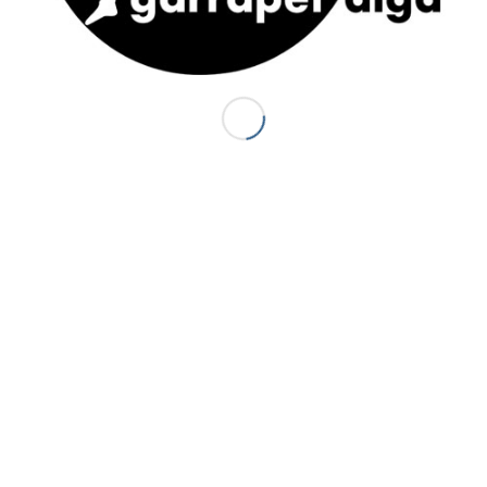
ACTUS
S
J
Canyon Sierra de Guara (Espagne) : le
P
Balcés
20 juillet 2014 - 18 h 44 min
d
d
Premiers canyons de la saison 2014 :
d
Canceigt et Bious
3
23 mai 2014 - 20 h 35 min
S
Canyon du Canceigt – Pyrénées-
Atlantiques
15 septembre 2013 - 19 h 18 min