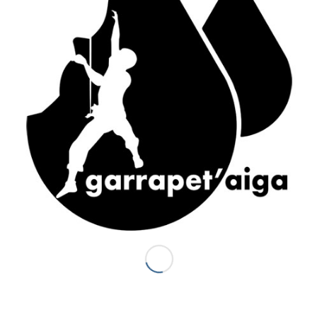
ACCÈS RAPIDE
Accueil
Canyons vallée d’Ossau
Demi-journée Aisida
1/2 journée canyoning Garrapet
Journée Val d’Ossau
La sportive combinado
Gorges du Bitet Expert
Journée canyon Biost + resto
Canyons Espagne
Al otro lodo en Espagne
Al otro lado Expert
Escalade
La demi journée Escalade