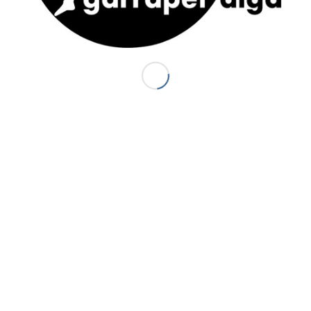
ACTUS
S
J
Canyon Sierra de Guara (Espagne) : le
P
Balcés
20 juillet 2014 - 18 h 44 min
d
d
Premiers canyons de la saison 2014 :
d
Canceigt et Bious
3
23 mai 2014 - 20 h 35 min
S
Canyon du Canceigt – Pyrénées-
Atlantiques
15 septembre 2013 - 19 h 18 min